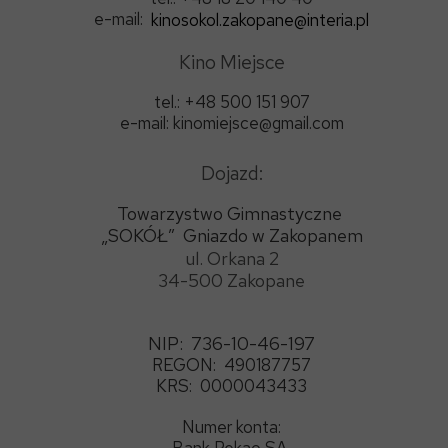
e-mail:
kinosokol.zakopane@interia.pl
Kino Miejsce
tel.: +48 500 151 907
e-mail: kinomiejsce@gmail.com
Dojazd:
Towarzystwo Gimnastyczne
„SOKÓŁ”
Gniazdo w Zakopanem
ul.
Orkana 2
34-500 Zakopane
NIP:
736-10-46-197
REGON:
490187757
KRS:
0000043433
Numer konta: