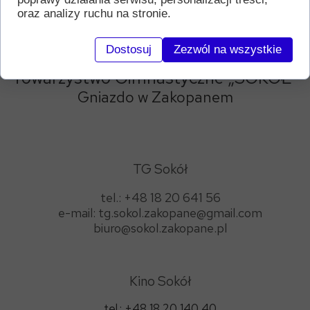
oraz analizy ruchu na stronie.
Dostosuj
Zezwól na wszystkie
Towarzystwo Gimnastyczne
„SOKÓŁ”
Gniazdo w Zakopanem
TG Sokół
tel.: +48 18 20 641 56
e-mail: tg.sokol.zakopane@gmail.com
biuro@sokol.zakopane.pl
Kino Sokół
tel.: +48 18 20 140 40