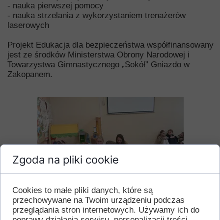
- nauka pierwszej pomocy
- nauka strzelania z wykorzystaniem trenażerów
laserowych
Projekt Edukacja dla bezpieczeństwa współfinansowany
jest ze środków Ministerstwa Obrony Narodowej i
Towarzystwa Gimnastycznego „Sokół” Gniazdo w
Zakopanem.
Zgoda na pliki cookie
Cookies to małe pliki danych, które są
przechowywane na Twoim urządzeniu podczas
przeglądania stron internetowych. Używamy ich do
poprawy działania serwisu, personalizacji treści,